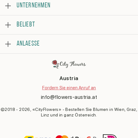
UNTERNEHMEN
Über
BELIEBT
Prüfung
Häufig gestellte fragen
Bestsellerliste
Allgemeine Geschäftsbedingungen
ANLAESSE
Rosen
Datenschutz
Blumenstrauss
Kontakt
Geburtstag
Blumenarrangement
Genesung
Als Dankeschön
Austria
Brautstrauß
Gratulation
Fordern Sie einen Anruf an
Datum
info@flowers-austria.at
Entschuldigung sagen
Geburt eines Kindes
©2018 - 2026, «CityFlowers» - Bestellen Sie Blumen in Wien, Graz,
Linz und in ganz Österreich.