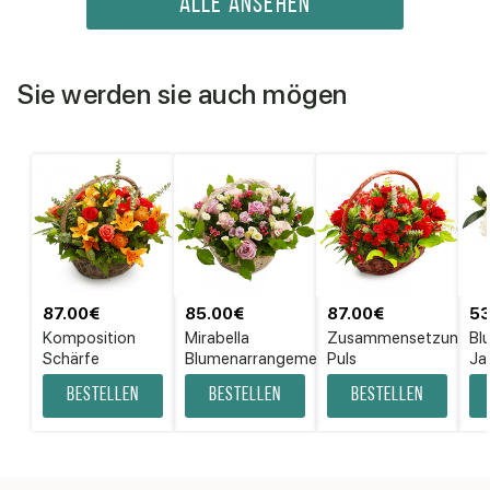
ALLE ANSEHEN
Sie werden sie auch mögen
87.00€
85.00€
87.00€
53
Komposition
Mirabella
Zusammensetzung
Bl
Schärfe
Blumenarrangement
Puls
Ja
Bestellen
Bestellen
Bestellen